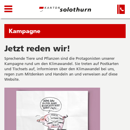
Kanton
Navigation
Hauptnavigation
Service-
Navigation
Solothurn
und
Wichtige
Suche
Seiten
Sie
Kampagne
befinden
sich
Jetzt reden wir!
Startseite
Hauptnavigation
gerade
Inhalt
Sprechende Tiere und Pflanzen sind die Protagonisten unserer
in:
Sitemap
Kampagne rund um den Klimawandel. Sie treten auf Postkarten
Suche
und Tischsets auf, informieren über den Klimawandel bei uns,
regen zum Mitdenken und Handeln an und verweisen auf diese
Website.