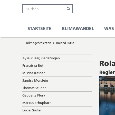
Kanton
Suche
Online-
Navigation
Hauptnavigation
Service-
Suchen
Schalter
Navigation
Solothurn
Wichtige
und
Seiten
Suche
STARTSEITE
KLIMAWANDEL
WAS
Sie
Startseite
befinden
Klimageschichten
Roland Fürst
Hauptnavigation
sich
Inhalt
hier
Sitemap
Subnavigation
Ayse Yüzer, Gerlafingen
Suche
Rola
Franziska Roth
Regier
Mischa Kaspar
Sandra Morstein
Thomas Studer
Gaudenz Flury
Markus Schüpbach
Lucia Grüter