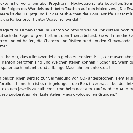
rektor ist er vor allem über Projekte im Hochwasserschutz betroffen. Sehr
r die Folgen des Wandels auch beim Tauchen auf den Malediven. „Die E
eere ist der Hauptgrund für das Ausbleichen der Korallenriffe. Es tat mi
ss die Farbenpracht unter Wasser schwindet.“
nlage zum Klimawandel im Kanton Solothurn war bis vor kurzem noch 
at sich die Regierung vertieft mit dem Thema befasst. Sie will nun die B
sieren und mithelfen, die Chancen und Risiken rund um den Klimawandel 
tzen.
rst betont, dass Klimawandel ein globales Problem ist. „Wir müssen aber
 Kanton betroffen sind und Weichen stellen können.“ Schön ist, wenn d
 später auch mitzieht und allfällige Massnahmen unterstützt.
n persönlichen Beitrag zur Vermeidung von CO
angesprochen, sieht er s
2
 Vorbild. „Immerhin ist es mir gelungen, den Benzinverbrauch bei den let
tokäufen jeweils zu halbieren. Und beim nächsten Kauf wird ein Auto m
trieb zuoberst auf der Liste stehen – aus ökologischen Gründen.“