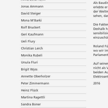
Als Baudi
Jonas Ammann
erlebte e
der Weltm
David Steiger
sehen, da
Mona M'Barki
Die Fakte
Rolf Bruckert
Deshalb h
sensibili
Geri Kaufmann
einzuschä
Ueli Flury
Roland Fü
Christian Lerch
wo wir im
Parlament
Monika Rubeli
Ursula Fluri
Auf seine
nicht als
Brigit Wyss
beiden Au
Annette Oberholzer
Elektroan
2016
Peter Zimmermann
Heinz Flück
Martina Ragettli
Sandra Boner