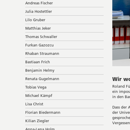
Andreas Fischer
Julia Hostettler
Lilo Gruber
Matthias Jeker
Thomas Schwaller
Furkan Gazozcu
Rhaban Straumann
Bastiaan Frich
Benjamin Helmy
Wir wo
Renata Gugelmann
Roland Fü
Tobias Vega
ein impos
Michael Kämpf
in den Ba
Lisa Christ
Dass der 
der Unive
Florian Biedermann
gesproch
Kilian Ziegler
Vergessenh
Anna-Lena Holm