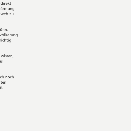
 direkt
rwärmung
r weh zu
dünn.
evölkerung
richtig
 wissen,
as
ich noch
zten
it