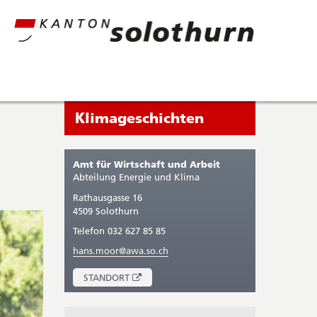
Seitenleiste
Sie
Klimageschichten
befinden
sich
Amt für Wirtschaft und Arbeit
gerade
Abteilung Energie und Klima
in:
Rathausgasse 16
4509 Solothurn
Telefon 032 627 85 85
hans.moor@awa.so.ch
ÖFFNET
STANDORT
IN
NEUEM
FENSTER