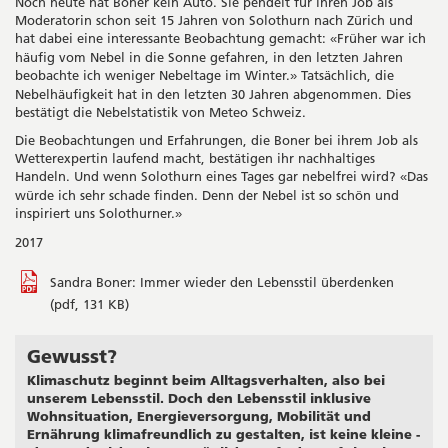
Noch heute hat Boner kein Auto. Sie pendelt für ihren Job als
Moderatorin schon seit 15 Jahren von Solothurn nach Zürich und
hat dabei eine interessante Beobachtung gemacht:
Früher war ich
«
häufig vom Nebel in die Sonne gefahren, in den letzten Jahren
beobachte ich weniger Nebeltage im Winter.
Tatsächlich, die
»
Nebelhäufigkeit hat in den letzten 30 Jahren abgenommen. Dies
bestätigt die Nebelstatistik von Meteo Schweiz.
Die Beobachtungen und Erfahrungen, die Boner bei ihrem Job als
Wetterexpertin laufend macht, bestätigen ihr nachhaltiges
Handeln. Und wenn Solothurn eines Tages gar nebelfrei wird?
Das
«
würde ich sehr schade finden. Denn der Nebel ist so schön und
inspiriert uns Solothurner.
»
2017
Sandra Boner: Immer wieder den Lebensstil überdenken
(pdf, 131 KB)
Gewusst?
Seitenleiste
Klimaschutz beginnt beim Alltagsverhalten, also bei
unserem Lebensstil. Doch den Lebensstil inklusive
Wohnsituation, Energieversorgung, Mobilität und
Ernährung klimafreundlich zu gestalten, ist keine kleine -