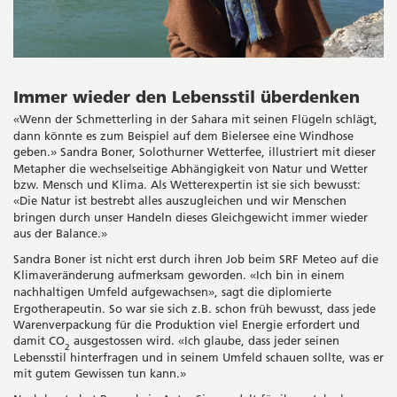
Immer wieder den Lebensstil überdenken
Wenn der Schmetterling in der Sahara mit seinen Flügeln schlägt,
«
dann könnte es zum Beispiel auf dem Bielersee eine Windhose
geben.
Sandra Boner, Solothurner Wetterfee, illustriert mit dieser
»
Metapher die wechselseitige Abhängigkeit von Natur und Wetter
bzw. Mensch und Klima. Als Wetterexpertin ist sie sich bewusst:
Die Natur ist bestrebt alles auszugleichen und wir Menschen
«
bringen durch unser Handeln dieses Gleichgewicht immer wieder
aus der Balance.
»
Sandra Boner ist nicht erst durch ihren Job beim SRF Meteo auf die
Klimaveränderung aufmerksam geworden.
Ich bin in einem
«
nachhaltigen Umfeld aufgewachsen
, sagt die diplomierte
»
Ergotherapeutin. So war sie sich z.B. schon früh bewusst, dass jede
Warenverpackung für die Produktion viel Energie erfordert und
damit CO
ausgestossen wird.
Ich glaube, dass jeder seinen
«
2
Lebensstil hinterfragen und in seinem Umfeld schauen sollte, was er
mit gutem Gewissen tun kann.
»